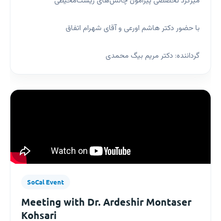
میزگرد تخصصی پیرامون چالش‌های زیست‌محیطی
با حضور دکتر هاشم اورعی و آقای شهرام اتفاق
گرداننده: دکتر مریم بیگ محمدی
SoCal Event
Meeting with Dr. Ardeshir Montaser
Kohsari