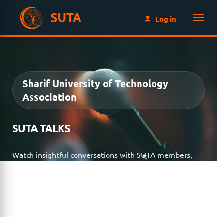
SUTA
Log in
Sharif University of Technology
Association
SUTA TALKS
Watch insightful conversations with SUTA members,
distinguished alumni, researchers, entrepreneurs, and
industry leaders. SUTA Talks brings together inspiring
stories, professional experiences, and expert
perspectives through a growing collection of video