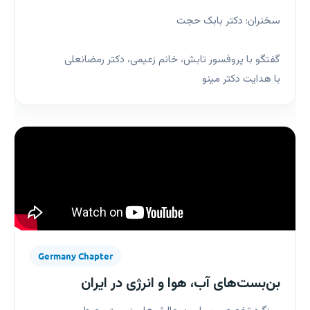
سخنران: دکتر بابک حجت
گفتگو با پروفسور تابش، خانم زعیمی، دکتر رمضانعلی
با هدایت دکتر مینو
Germany Chapter
بن‌بست‌های آب، هوا و انرژی در ایران