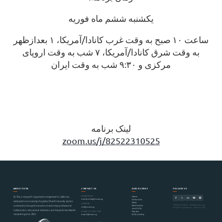
یکشنبه ششم ماه فوریه
ساعت ۱۰ صبح به وقت غرب کانادا/آمریکا، ۱ بعدازظهر
به وقت شرق کانادا/آمریکا، ۷ شب به وقت اروپای
مرکزی و ۹:۳۰ شب به وقت ایران
لینک برنامه
zoom.us/j/82522310525
ABOUT SUTA
CONTACT US
QUICK LINKS
FOLLOW US
MEMBERSHIP
Home
SUTA is a nonprofit organization registered in California,
membership@suta.org
Contact Us
dedicated to connecting the global Sharif University alumni
News
GENERAL
© SUTA 2000–2026 · All Rights Reserved
Mentorship
community through innovation, mentorship, professional
info@suta.org
Nonprofit Organization · California, USA
Join SUTA
collaboration, educational initiatives, and impactful worldwide
Donate
BOARD OF DIRECTORS
networking since 2000.
SUTA Gallery
board@suta.org