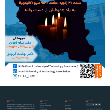
ABOUT SUTA
CONTACT US
QUICK LINKS
FOLLOW US
MEMBERSHIP
Home
SUTA is a nonprofit organization registered in California,
membership@suta.org
Contact Us
dedicated to connecting the global Sharif University alumni
News
GENERAL
© SUTA 2000–2026 · All Rights Reserved
Mentorship
community through innovation, mentorship, professional
info@suta.org
Nonprofit Organization · California, USA
Join SUTA