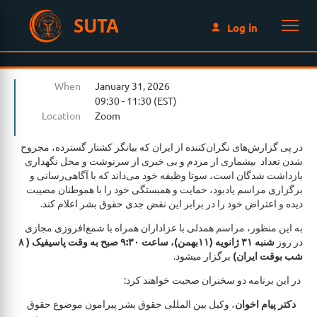
SUTA
Log in
When
January 31, 2026
09:30 - 11:30 (EST)
Location
Zoom
در پی گزارش‌های نگران‌کننده‌ از ايران که بيانگر کشتار گسترده، مجروح
شدن تعداد بيشمارى از مردم و بی خبری از سرنوشت و محل نگهداری
بازداشت شدگان است، سوتا وظیفه خود می‌داند که با آگاهی‌رسانی و
برگزارى مراسم يادبود، حمایت و همبستگی خود را با هموطنان مصيبت
ديده و اعتراض خود را در برابر این نقض جدی حقوق بشر اعلام کند.
به این منظور، مراسم همدلى با عزاداران همراه با شمع‌افروزی مجازی
در روز
شنبه ۳۱ ژانویه (١١بهمن)، ساعت ٩:٣٠ صبح به وقت پاسیفیک ( ٨
شب بوقت ايران)
برگزار میشود.
در این برنامه دو سخنران صحبت خواهند کرد:
دکتر پیام اخوان
، وكيل بين المللى حقوق بشر پيرامون موضوع حقوق