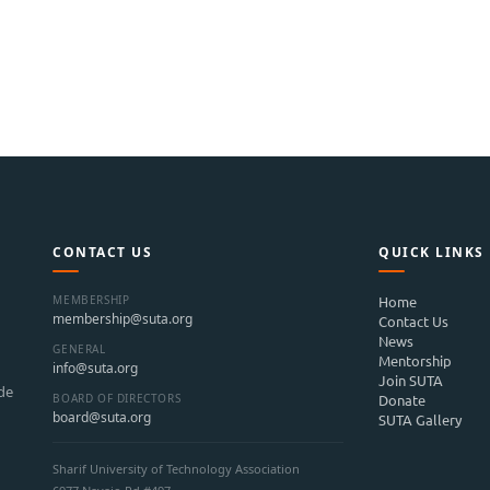
CONTACT US
QUICK LINKS
MEMBERSHIP
Home
membership@suta.org
Contact Us
News
GENERAL
Mentorship
info@suta.org
Join SUTA
ide
BOARD OF DIRECTORS
Donate
board@suta.org
SUTA Gallery
Sharif University of Technology Association