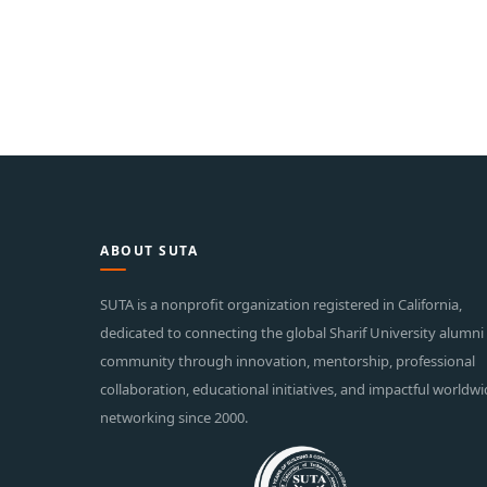
ABOUT SUTA
SUTA is a nonprofit organization registered in California,
dedicated to connecting the global Sharif University alumni
community through innovation, mentorship, professional
collaboration, educational initiatives, and impactful worldw
networking since 2000.