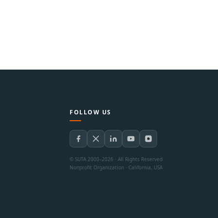
FOLLOW US
© SUTA 2000–2026 · All Rights Reserved
Nonprofit Organization · California, USA